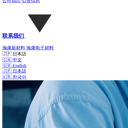
公司动态
公告信息
联系我们
瀚康新材料
瀚康电子材料
🇯🇵 日本語
🇨🇳
中文
🇬🇧
English
🇯🇵
日本語
🇰🇷
한국어