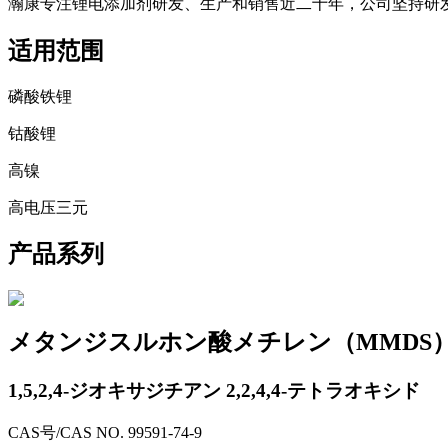
瀚康专注锂电添加剂研发、生产和销售近二十年，公司坚持研
适用范围
磷酸铁锂
钴酸锂
高镍
高电压三元
产品系列
メタンジスルホン酸メチレン（MMDS
1,5,2,4-ジオキサジチアン 2,2,4,4-テトラオキシド
CAS号/CAS NO.
99591-74-9