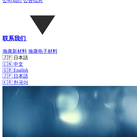
公司动态
公告信息
联系我们
瀚康新材料
瀚康电子材料
🇯🇵 日本語
🇨🇳
中文
🇬🇧
English
🇯🇵
日本語
🇰🇷
한국어