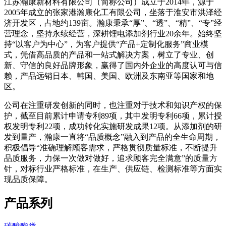
江苏瀚康新材料有限公司（简称公司）成立于2014年，源于
2005年成立的张家港瀚康化工有限公司，坐落于淮安市洪泽经
济开发区，占地约139亩。瀚康秉承“厚”、“透”、“精”、“专”经
营理念，坚持永续经营，深耕锂电添加剂行业20余年。始终坚
持“以客户为中心”，为客户提供“产品+定制化服务”商业模
式，凭借高品质的产品和一站式解决方案，树立了专业、创
新、守信的良好品牌形象，赢得了国内外企业的高度认可与信
赖，产品远销日本、韩国、美国、欧洲及东南亚等国家和地
区。
公司在注重研发创新的同时，也注重对于技术和知识产权的保
护，截至目前累计申请专利89项，其中发明专利66项，累计授
权发明专利22项，成功转化实施研发成果12项。从添加剂的研
发到量产，瀚康一直将“品质概念”融入到产品的全生命周期，
积极倡导“准确理解顾客需求，严格贯彻质量标准，不断提升
品质服务，力保一次做对做好，追求顾客完全满意”的质量方
针，对标行业严格标准，在生产、供应链、检测标准等方面实
现品质保障。
产品系列