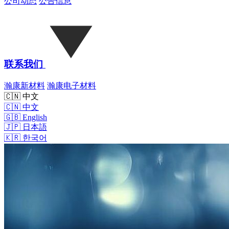
公司动态
公告信息
联系我们
瀚康新材料
瀚康电子材料
🇨🇳 中文
🇨🇳
中文
🇬🇧
English
🇯🇵
日本語
🇰🇷
한국어