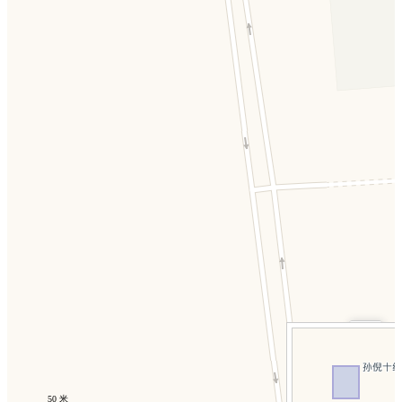
+
−
50 米