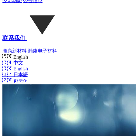
公司动态
公告信息
联系我们
瀚康新材料
瀚康电子材料
🇬🇧 English
🇨🇳
中文
🇬🇧
English
🇯🇵
日本語
🇰🇷
한국어