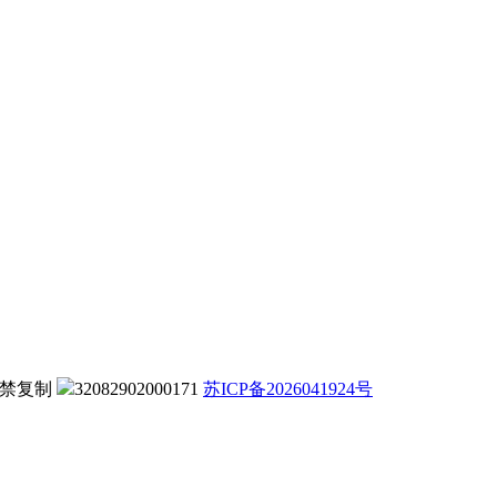
可 严禁复制
32082902000171
苏ICP备2026041924号